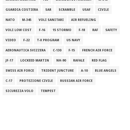
GUARDIA COSTIERA
SAR
SCRAMBLE
USAF
CIVILE
NATO
M-345
VOLI SANITARI
AIR REFUELING
VOLI LOW COST
F-16
15 STORMO
F-18
RAF
SAFETY
VIDEO
F-22
T-X PROGRAM
US NAVY
AERONAUTICA SVIZZERA
C-130
F-15
FRENCH AIR FORCE
JF-17
LOCKEED MARTIN
NH-90
RAFALE
RED FLAG
SWISS AIR FORCE
TRIDENT JUNCTURE
A-10
BLUE ANGELS
C-17
PROTEZIONE CIVILE
RUSSIAN AIR FORCE
SICUREZZA VOLO
TEMPEST