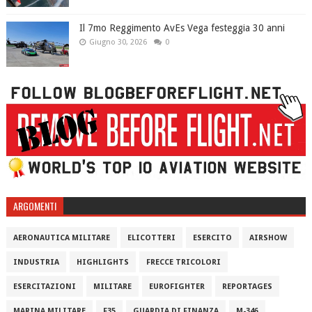
Il 7mo Reggimento AvEs Vega festeggia 30 anni
Giugno 30, 2026
0
ARGOMENTI
AERONAUTICA MILITARE
ELICOTTERI
ESERCITO
AIRSHOW
INDUSTRIA
HIGHLIGHTS
FRECCE TRICOLORI
ESERCITAZIONI
MILITARE
EUROFIGHTER
REPORTAGES
MARINA MILITARE
F35
GUARDIA DI FINANZA
M-346