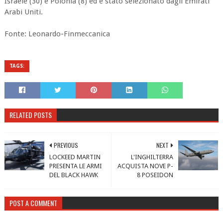
Israele (30) e Polonia (8) ed è stato selezionato dagli Emirati
Arabi Uniti.
Fonte: Leonardo-Finmeccanica
TAGS:
RELATED POSTS
PREVIOUS
NEXT
LOCKEED MARTIN
L'INGHILTERRA
PRESENTA LE ARMI
ACQUISTA NOVE P-
DEL BLACK HAWK
8 POSEIDON
POST A COMMENT