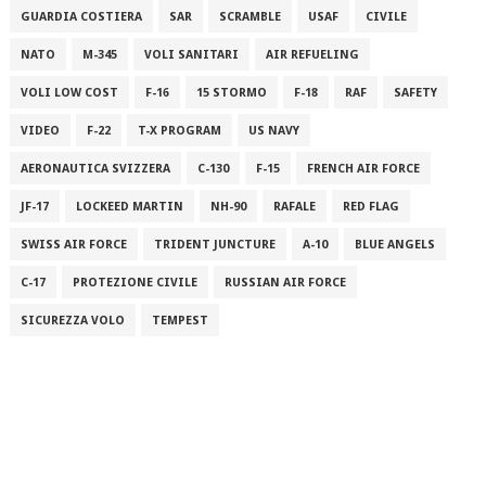
GUARDIA COSTIERA
SAR
SCRAMBLE
USAF
CIVILE
NATO
M-345
VOLI SANITARI
AIR REFUELING
VOLI LOW COST
F-16
15 STORMO
F-18
RAF
SAFETY
VIDEO
F-22
T-X PROGRAM
US NAVY
AERONAUTICA SVIZZERA
C-130
F-15
FRENCH AIR FORCE
JF-17
LOCKEED MARTIN
NH-90
RAFALE
RED FLAG
SWISS AIR FORCE
TRIDENT JUNCTURE
A-10
BLUE ANGELS
C-17
PROTEZIONE CIVILE
RUSSIAN AIR FORCE
SICUREZZA VOLO
TEMPEST