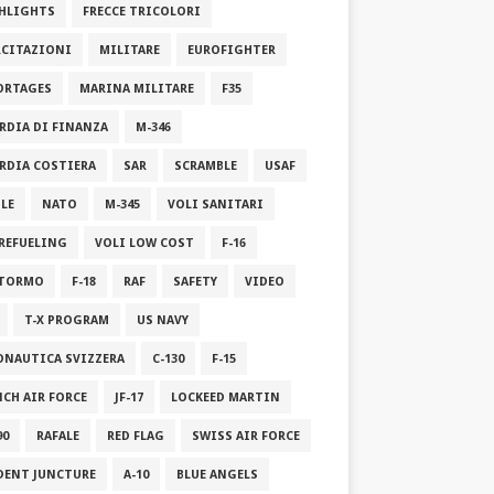
HLIGHTS
FRECCE TRICOLORI
RCITAZIONI
MILITARE
EUROFIGHTER
ORTAGES
MARINA MILITARE
F35
RDIA DI FINANZA
M-346
RDIA COSTIERA
SAR
SCRAMBLE
USAF
ILE
NATO
M-345
VOLI SANITARI
 REFUELING
VOLI LOW COST
F-16
STORMO
F-18
RAF
SAFETY
VIDEO
T-X PROGRAM
US NAVY
ONAUTICA SVIZZERA
C-130
F-15
NCH AIR FORCE
JF-17
LOCKEED MARTIN
90
RAFALE
RED FLAG
SWISS AIR FORCE
DENT JUNCTURE
A-10
BLUE ANGELS