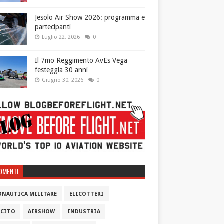
Jesolo Air Show 2026: programma e
partecipanti
Luglio 22, 2026
0
Il 7mo Reggimento AvEs Vega
festeggia 30 anni
Giugno 30, 2026
0
OMENTI
ONAUTICA MILITARE
ELICOTTERI
RCITO
AIRSHOW
INDUSTRIA