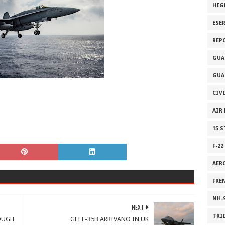
HIG
ESE
REP
GUA
GUA
CIV
AIR
15 
F-22
AER
FRE
NH-
NEXT
TRI
OUGH
GLI F-35B ARRIVANO IN UK