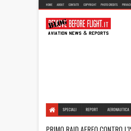
HOME
ABOUT
CONTATTI
COPYRIGHT
PHOTO CREDITS
PRIVACY
SPECIALI
REPORT
AERONAUTICA
PRIMO RAID AEREO CONTRO L'