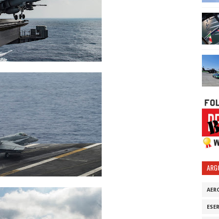
ARG
AER
ESE