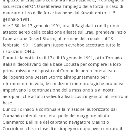
imposto all'Iraq dalla comunità internazionale, il Consiglio di
Sicurezza dell'ONU deliberava l'impiego della forza in caso di
mancato ritiro delle forze irachene dal Kuwait entro il 15
gennaio 1991.
Alle 2.30 del 17 gennaio 1991, ora di Baghdad, con il primo
attacco aereo della coalizione alleata sull'Iraq, prendeva inizio
l'operazione Desert Storm, al termine della quale - il 28
febbraio 1991 - Saddam Hussein avrebbe accettato tutte le
risoluzioni ONU.
Durante la notte tra il 17 e il 18 gennaio 1991, otto Tornado
italiani decollavano dalla base Locusta per compiere la loro
prima missione disposta dal Comando aereo interalleato
dell'operazione Desert Storm; all'appuntamento per il
rifornimento in volo, le condizioni meteorologiche proibitive
impedivano la continuazione della missione sia ai nostri
aeroplani che ad altri velivoli alleati costringendoli al rientro in
base.
L’unico Tornado a continuare la missione, autorizzato dal
Comando interalleato, era quello del maggiore pilota
Gianmarco Bellini e del capitano navigatore Maurizio
Cocciolone che, in fase di disimpegno, dopo aver centrato il