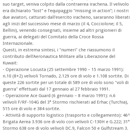
suo target, veniva colpito dalla contraerea irachena. Il velivolo
era dichiarato “lost” e l’equipaggio “missing in action”; i nostri
due aviatori, catturati dall'esercito iracheno, sararanno liberati
agli inizi del successivo mese di marzo (il 4, Cocciolone; il 5,
Bellini), venendo consegnati, insieme ad altri prigionieri di
guerra, ai delegati del Comitato della Croce Rossa
Internazionale.
Questi, in estrema sintesi, i "numeri" che riassumono il
contributo dell'Aeronautica Militare alla Liberazione del
Kuwait:
- Operazione Locusta (25 settembre 1990 – 15 marzo 1991):
n.10 (8+2) velivoli Tornado, 2.129 ore di volo e 1.108 sortite. Di
queste 226 sortite per un totale di 589 ore di volo sono "voli di
guerra" effettuati dal 17 gennaio al 27 febbraio 1991.
- Operazione Ace Guard (6 gennaio – 8 marzo 1991): n.6
velivoli F/RF-104G del 3° Stormo rischierati ad Erhac (Turchia),
515 ore di volo e 384 sortite.
- Attività di supporto logistico (trasporto e collegamento): 46^
Brigata Aerea 3.936 ore di volo con velivoli C-130H e G.222; 31°
Stormo 638 ore di volo velivoli DC.9, Falcon 50 e Gulfstream 3.