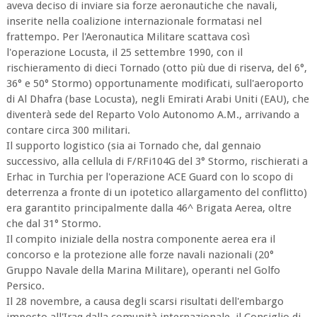
aveva deciso di inviare sia forze aeronautiche che navali,
inserite nella coalizione internazionale formatasi nel
frattempo. Per l'Aeronautica Militare scattava così
l'operazione Locusta, il 25 settembre 1990, con il
rischieramento di dieci Tornado (otto più due di riserva, del 6°,
36° e 50° Stormo) opportunamente modificati, sull'aeroporto
di Al Dhafra (base Locusta), negli Emirati Arabi Uniti (EAU), che
diventerà sede del Reparto Volo Autonomo A.M., arrivando a
contare circa 300 militari.
Il supporto logistico (sia ai Tornado che, dal gennaio
successivo, alla cellula di F/RFi104G del 3° Stormo, rischierati a
Erhac in Turchia per l'operazione ACE Guard con lo scopo di
deterrenza a fronte di un ipotetico allargamento del conflitto)
era garantito principalmente dalla 46^ Brigata Aerea, oltre
che dal 31° Stormo.
Il compito iniziale della nostra componente aerea era il
concorso e la protezione alle forze navali nazionali (20°
Gruppo Navale della Marina Militare), operanti nel Golfo
Persico.
Il 28 novembre, a causa degli scarsi risultati dell'embargo