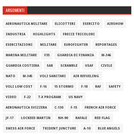
ARGOMENTI
AERONAUTICA MILITARE
ELICOTTERI
ESERCITO
AIRSHOW
INDUSTRIA
HIGHLIGHTS
FRECCE TRICOLORI
ESERCITAZIONI
MILITARE
EUROFIGHTER
REPORTAGES
MARINA MILITARE
F35
GUARDIA DI FINANZA
M-346
GUARDIA COSTIERA
SAR
SCRAMBLE
USAF
CIVILE
NATO
M-345
VOLI SANITARI
AIR REFUELING
VOLI LOW COST
F-16
15 STORMO
F-18
RAF
SAFETY
VIDEO
F-22
T-X PROGRAM
US NAVY
AERONAUTICA SVIZZERA
C-130
F-15
FRENCH AIR FORCE
JF-17
LOCKEED MARTIN
NH-90
RAFALE
RED FLAG
SWISS AIR FORCE
TRIDENT JUNCTURE
A-10
BLUE ANGELS