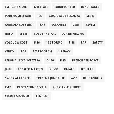
ESERCITAZIONI
MILITARE
EUROFIGHTER
REPORTAGES
MARINA MILITARE
F35
GUARDIA DI FINANZA
M-346
GUARDIA COSTIERA
SAR
SCRAMBLE
USAF
CIVILE
NATO
M-345
VOLI SANITARI
AIR REFUELING
VOLI LOW COST
F-16
15 STORMO
F-18
RAF
SAFETY
VIDEO
F-22
T-X PROGRAM
US NAVY
AERONAUTICA SVIZZERA
C-130
F-15
FRENCH AIR FORCE
JF-17
LOCKEED MARTIN
NH-90
RAFALE
RED FLAG
SWISS AIR FORCE
TRIDENT JUNCTURE
A-10
BLUE ANGELS
C-17
PROTEZIONE CIVILE
RUSSIAN AIR FORCE
SICUREZZA VOLO
TEMPEST