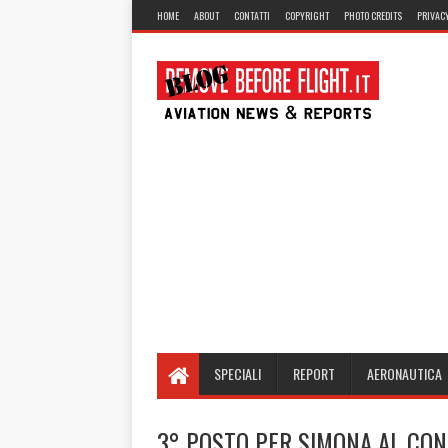
HOME
ABOUT
CONTATTI
COPYRIGHT
PHOTO CREDITS
PRIVACY
SPECIALI
REPORT
AERONAUTICA
3° POSTO PER SIMONA AL CON