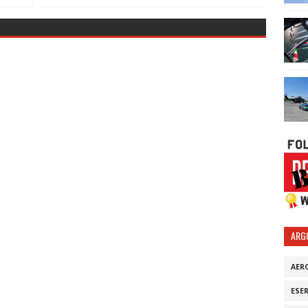
ARG
AER
ESE