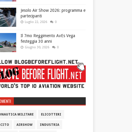
Jesolo Air Show 2026: programma e
partecipanti
Luglio 22, 2026
0
Il 7mo Reggimento AvEs Vega
festeggia 30 anni
Giugno 30, 2026
0
OMENTI
ONAUTICA MILITARE
ELICOTTERI
RCITO
AIRSHOW
INDUSTRIA