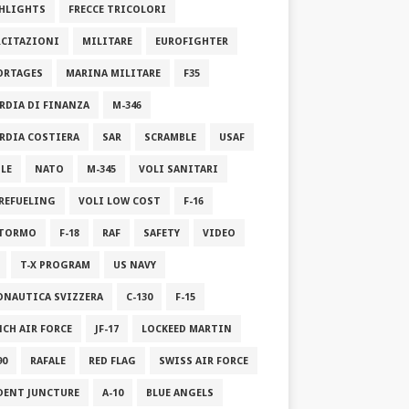
HLIGHTS
FRECCE TRICOLORI
RCITAZIONI
MILITARE
EUROFIGHTER
ORTAGES
MARINA MILITARE
F35
RDIA DI FINANZA
M-346
RDIA COSTIERA
SAR
SCRAMBLE
USAF
ILE
NATO
M-345
VOLI SANITARI
 REFUELING
VOLI LOW COST
F-16
STORMO
F-18
RAF
SAFETY
VIDEO
T-X PROGRAM
US NAVY
ONAUTICA SVIZZERA
C-130
F-15
NCH AIR FORCE
JF-17
LOCKEED MARTIN
90
RAFALE
RED FLAG
SWISS AIR FORCE
DENT JUNCTURE
A-10
BLUE ANGELS