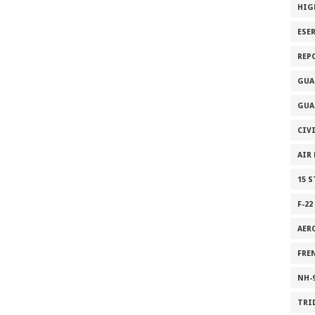
HIG
ESE
REP
GUA
GUA
CIV
AIR
15 
F-22
AER
FRE
NH-
TRI