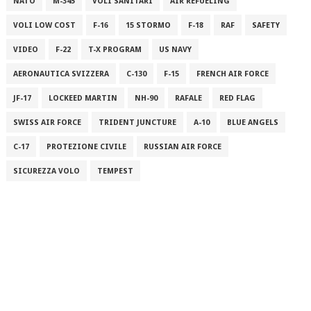
NATO
M-345
VOLI SANITARI
AIR REFUELING
VOLI LOW COST
F-16
15 STORMO
F-18
RAF
SAFETY
VIDEO
F-22
T-X PROGRAM
US NAVY
AERONAUTICA SVIZZERA
C-130
F-15
FRENCH AIR FORCE
JF-17
LOCKEED MARTIN
NH-90
RAFALE
RED FLAG
SWISS AIR FORCE
TRIDENT JUNCTURE
A-10
BLUE ANGELS
C-17
PROTEZIONE CIVILE
RUSSIAN AIR FORCE
SICUREZZA VOLO
TEMPEST