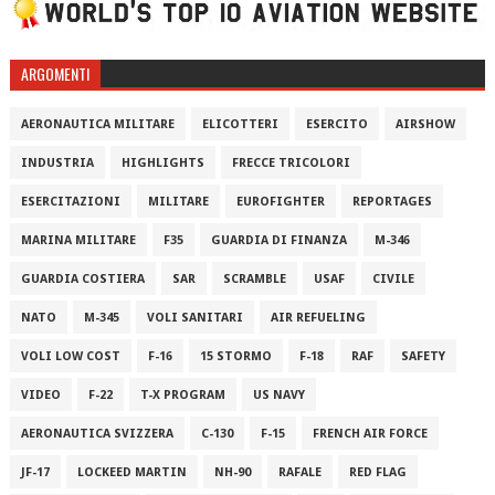
ARGOMENTI
AERONAUTICA MILITARE
ELICOTTERI
ESERCITO
AIRSHOW
INDUSTRIA
HIGHLIGHTS
FRECCE TRICOLORI
ESERCITAZIONI
MILITARE
EUROFIGHTER
REPORTAGES
MARINA MILITARE
F35
GUARDIA DI FINANZA
M-346
GUARDIA COSTIERA
SAR
SCRAMBLE
USAF
CIVILE
NATO
M-345
VOLI SANITARI
AIR REFUELING
VOLI LOW COST
F-16
15 STORMO
F-18
RAF
SAFETY
VIDEO
F-22
T-X PROGRAM
US NAVY
AERONAUTICA SVIZZERA
C-130
F-15
FRENCH AIR FORCE
JF-17
LOCKEED MARTIN
NH-90
RAFALE
RED FLAG