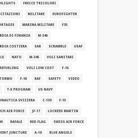
HLIGHTS
FRECCE TRICOLORI
RCITAZIONI
MILITARE
EUROFIGHTER
ORTAGES
MARINA MILITARE
F35
RDIA DI FINANZA
M-346
RDIA COSTIERA
SAR
SCRAMBLE
USAF
ILE
NATO
M-345
VOLI SANITARI
 REFUELING
VOLI LOW COST
F-16
STORMO
F-18
RAF
SAFETY
VIDEO
T-X PROGRAM
US NAVY
ONAUTICA SVIZZERA
C-130
F-15
NCH AIR FORCE
JF-17
LOCKEED MARTIN
90
RAFALE
RED FLAG
SWISS AIR FORCE
DENT JUNCTURE
A-10
BLUE ANGELS