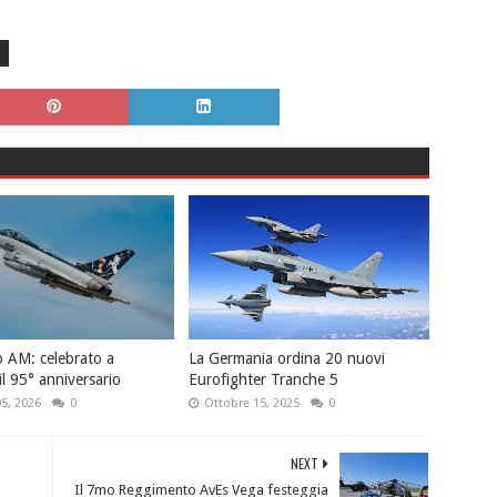
 AM: celebrato a
La Germania ordina 20 nuovi
l 95° anniversario
Eurofighter Tranche 5
5, 2026
0
Ottobre 15, 2025
0
NEXT
o
Il 7mo Reggimento AvEs Vega festeggia