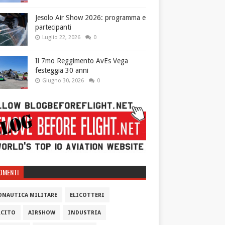
Jesolo Air Show 2026: programma e
partecipanti
Luglio 22, 2026
0
Il 7mo Reggimento AvEs Vega
festeggia 30 anni
Giugno 30, 2026
0
OMENTI
ONAUTICA MILITARE
ELICOTTERI
RCITO
AIRSHOW
INDUSTRIA