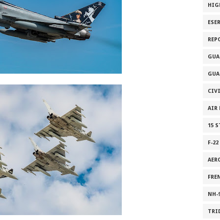
HIG
ESE
REP
GUA
GUA
CIV
AIR
15 
F-22
AER
FRE
NH-
TRI