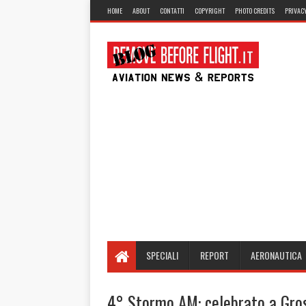
HOME
ABOUT
CONTATTI
COPYRIGHT
PHOTO CREDITS
PRIVACY
SPECIALI
REPORT
AERONAUTICA
4° Stormo AM: celebrato a Gros