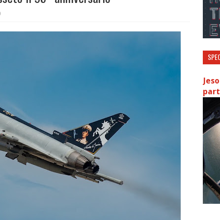
0
SPEC
Jeso
part