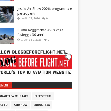
Jesolo Air Show 2026: programma e
partecipanti
Luglio 22, 2026
0
Il 7mo Reggimento AvEs Vega
festeggia 30 anni
Giugno 30, 2026
0
OMENTI
ONAUTICA MILITARE
ELICOTTERI
RCITO
AIRSHOW
INDUSTRIA