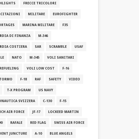
HLIGHTS
FRECCE TRICOLORI
RCITAZIONI
MILITARE
EUROFIGHTER
ORTAGES
MARINA MILITARE
F35
RDIA DI FINANZA
M-346
RDIA COSTIERA
SAR
SCRAMBLE
USAF
ILE
NATO
M-345
VOLI SANITARI
 REFUELING
VOLI LOW COST
F-16
STORMO
F-18
RAF
SAFETY
VIDEO
T-X PROGRAM
US NAVY
ONAUTICA SVIZZERA
C-130
F-15
NCH AIR FORCE
JF-17
LOCKEED MARTIN
90
RAFALE
RED FLAG
SWISS AIR FORCE
DENT JUNCTURE
A-10
BLUE ANGELS