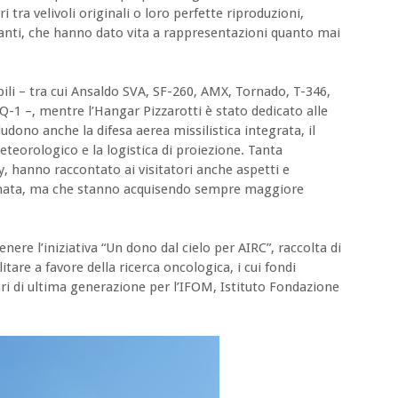
ri tra velivoli originali o loro perfette riproduzioni,
uranti, che hanno dato vita a rappresentazioni quanto mai
ili – tra cui Ansaldo SVA, SF-260, AMX, Tornado, T-346,
-1 –, mentre l’Hangar Pizzarotti è stato dedicato alle
ludono anche la difesa aerea missilistica integrata, il
meteorologico e la logistica di proiezione. Tanta
ty, hanno raccontato ai visitatori anche aspetti e
rmata, ma che stanno acquisendo sempre maggiore
ere l’iniziativa “Un dono dal cielo per AIRC”, raccolta di
are a favore della ricerca oncologica, i cui fondi
ari di ultima generazione per l’IFOM, Istituto Fondazione