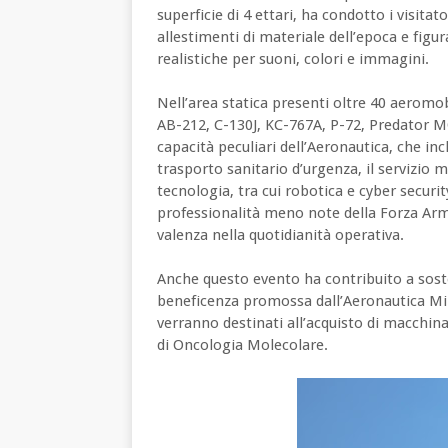
superficie di 4 ettari, ha condotto i visitato
allestimenti di materiale dell’epoca e fig
realistiche per suoni, colori e immagini.
Nell’area statica presenti oltre 40 aeromob
AB-212, C-130J, KC-767A, P-72, Predator MQ
capacità peculiari dell’Aeronautica, che inc
trasporto sanitario d’urgenza, il servizio 
tecnologia, tra cui robotica e cyber securi
professionalità meno note della Forza A
valenza nella quotidianità operativa.
Anche questo evento ha contribuito a sosten
beneficenza promossa dall’Aeronautica Milit
verranno destinati all’acquisto di macchin
di Oncologia Molecolare.