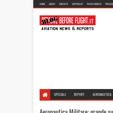
HOME
ABOUT
CONTATTI
COPYRIGHT
PHOTO CREDITS
PRIVACY
SPECIALI
REPORT
AERONAUTICA
Aeronautica Militare: grande su