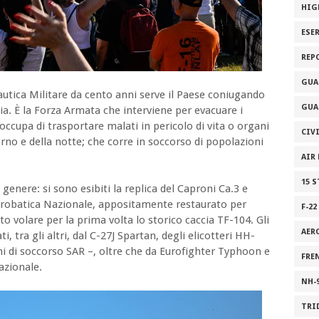
HIG
ESE
REP
GUA
autica Militare da cento anni serve il Paese coniugando
GUA
ia. È la Forza Armata che interviene per evacuare i
i occupa di trasportare malati in pericolo di vita o organi
CIV
orno e della notte; che corre in soccorso di popolazioni
AIR
15 
genere: si sono esibiti la replica del Caproni Ca.3 e
 Acrobatica Nazionale, appositamente restaurato per
F-22
to volare per la prima volta lo storico caccia TF-104. Gli
AER
, tra gli altri, dal C-27J Spartan, degli elicotteri HH-
i di soccorso SAR –, oltre che da Eurofighter Typhoon e
FRE
azionale.
NH-
TRI