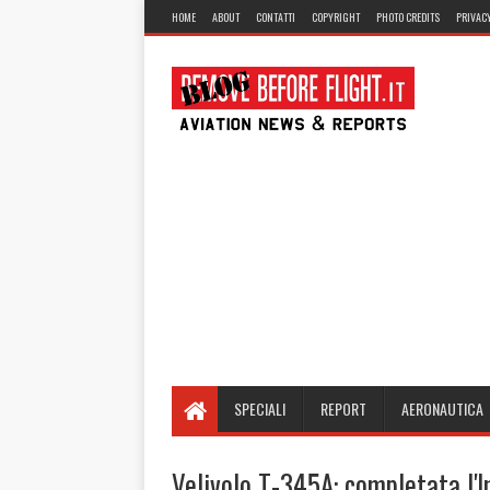
HOME
ABOUT
CONTATTI
COPYRIGHT
PHOTO CREDITS
PRIVACY
SPECIALI
REPORT
AERONAUTICA
Velivolo T-345A: completata l'In