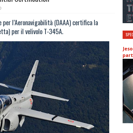
0
per l’Aeronavigabilità (DAAA) certifica la
etta) per il velivolo T-345A.
SPEC
Jeso
part