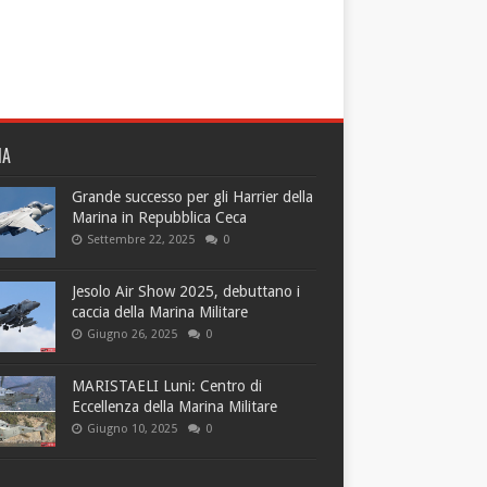
NA
Grande successo per gli Harrier della
Marina in Repubblica Ceca
Settembre 22, 2025
0
Jesolo Air Show 2025, debuttano i
caccia della Marina Militare
Giugno 26, 2025
0
MARISTAELI Luni: Centro di
Eccellenza della Marina Militare
Giugno 10, 2025
0