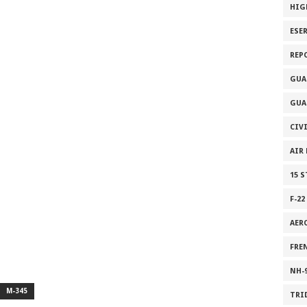
HIG
ESE
REP
GUA
GUA
CIV
AIR
15 
F-22
AER
FRE
NH-
M-345
TRI