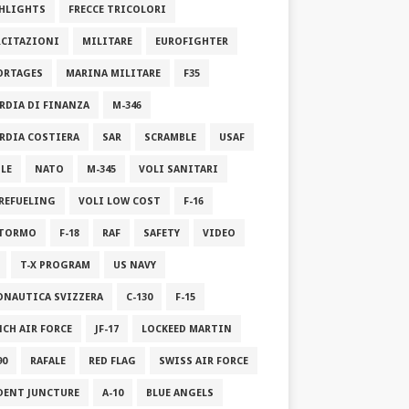
HLIGHTS
FRECCE TRICOLORI
RCITAZIONI
MILITARE
EUROFIGHTER
ORTAGES
MARINA MILITARE
F35
RDIA DI FINANZA
M-346
RDIA COSTIERA
SAR
SCRAMBLE
USAF
ILE
NATO
M-345
VOLI SANITARI
 REFUELING
VOLI LOW COST
F-16
STORMO
F-18
RAF
SAFETY
VIDEO
T-X PROGRAM
US NAVY
ONAUTICA SVIZZERA
C-130
F-15
NCH AIR FORCE
JF-17
LOCKEED MARTIN
90
RAFALE
RED FLAG
SWISS AIR FORCE
DENT JUNCTURE
A-10
BLUE ANGELS