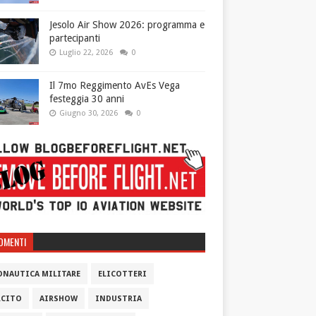
Jesolo Air Show 2026: programma e
partecipanti
Luglio 22, 2026
0
Il 7mo Reggimento AvEs Vega
festeggia 30 anni
Giugno 30, 2026
0
OMENTI
ONAUTICA MILITARE
ELICOTTERI
RCITO
AIRSHOW
INDUSTRIA