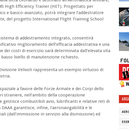
45 High Efficiency Trainer (HET). Progettato per
sico e basico-avanzato, potrà integrare l’addestratore
e, del progetto International Flight Training School
l sistema di addestramento integrato, consentirà
nificativo miglioramento dell’efficacia addestrativa e una
ne dei costi di esercizio sarà determinata dall’elevata vita
al basso livello di manutenzione richiesto.
ivisione Velivoli rappresenta un esempio virtuoso di
stria.
spaziale a favore delle Forze Armate e dei Corpi dello
tari straniere, nell'ambito della cooperazione
ARG
gestisce combustibili avio, lubrificanti e relative reti di
 DAAA garantisce, infine, l'aeronavigabilità e le
AER
ali (dall'immissione in servizio alla dismissione) ed
ESE