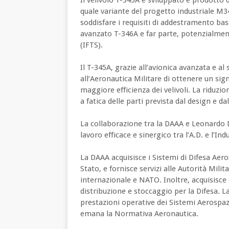
quale variante del progetto industriale M3
soddisfare i requisiti di addestramento ba
avanzato T-346A e far parte, potenzialment
(IFTS).
Il T-345A, grazie all’avionica avanzata e a
all’Aeronautica Militare di ottenere un sig
maggiore efficienza dei velivoli. La riduzio
a fatica delle parti prevista dal design e d
La collaborazione tra la DAAA e Leonardo D
lavoro efficace e sinergico tra l’A.D. e l’Indu
La DAAA acquisisce i Sistemi di Difesa Aero
Stato, e fornisce servizi alle Autorità Mili
internazionale e NATO. Inoltre, acquisisce e 
distribuzione e stoccaggio per la Difesa. La
prestazioni operative dei Sistemi Aerospazi
emana la Normativa Aeronautica.