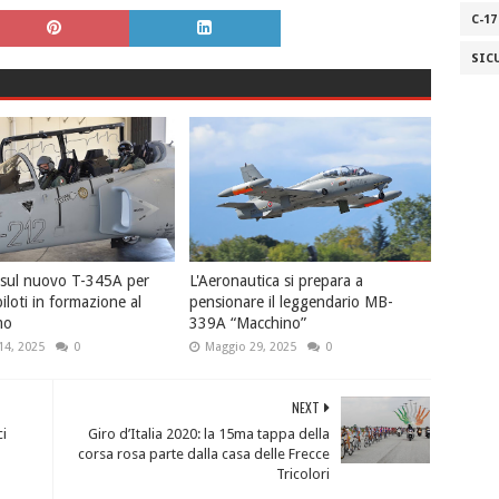
C-17
SIC
i sul nuovo T-345A per
L'Aeronautica si prepara a
 piloti in formazione al
pensionare il leggendario MB-
mo
339A “Macchino”
14, 2025
0
Maggio 29, 2025
0
NEXT
ci
Giro d’Italia 2020: la 15ma tappa della
corsa rosa parte dalla casa delle Frecce
Tricolori