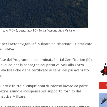
medio M-345, designato T-345A dall'Aeronautica Militare.
per l’Aeronavigabilità Militare ha rilasciato il Certificato
re T-345A.
 fase del Programma denominata Initial Certification (IC)
collaudo per la consegna dei primi velivoli alla Forza
ala fissa che viene certificato ai sensi del più avanzato
à.
giunto è frutto di cinque anni di intenso lavoro da parte
preziosissimo e indispensabile supporto fornito dal
autica Militare.
dalla ditta Leonardo e destinato all’Aeronautica Militare,