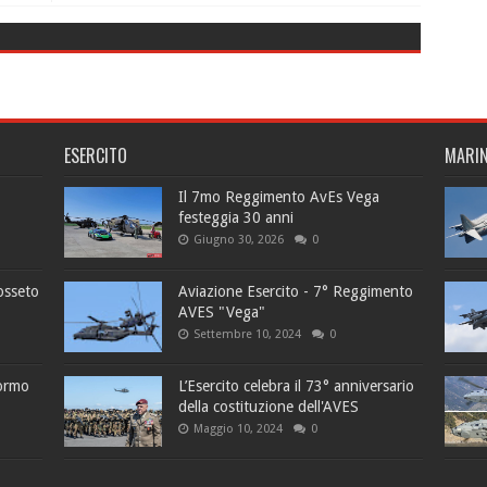
ESERCITO
MARI
Il 7mo Reggimento AvEs Vega
festeggia 30 anni
Giugno 30, 2026
0
osseto
Aviazione Esercito - 7° Reggimento
AVES "Vega"
Settembre 10, 2024
0
tormo
L’Esercito celebra il 73° anniversario
della costituzione dell'AVES
Maggio 10, 2024
0