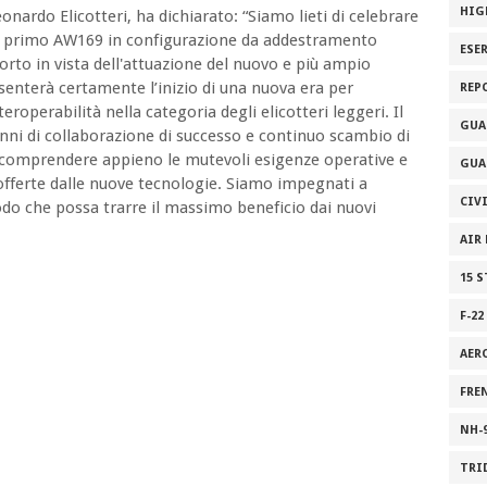
HIG
onardo Elicotteri, ha dichiarato: “Siamo lieti di celebrare
oro primo AW169 in configurazione da addestramento
ESE
to in vista dell'attuazione del nuovo e più ampio
terà certamente l’inizio di una nuova era per
REP
teroperabilità nella categoria degli elicotteri leggeri. Il
GUA
ni di collaborazione di successo e continuo scambio di
 comprendere appieno le mutevoli esigenze operative e
GUA
 offerte dalle nuove tecnologie. Siamo impegnati a
CIV
modo che possa trarre il massimo beneficio dai nuovi
AIR
15 
F-22
AER
FRE
NH-
TRI