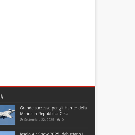
NA
Grande successo per gli Harrier della
Marina in Repubblica Ceca
Settembre 22, 2025
0
Jesolo Air Show 2025, debuttano i