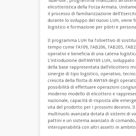
‘dual-use’, programma finalizzato all’ulte
elicotteristica della Forza Armata. Unit
il processo di familiarizzazione dell’Eserci
durante lo sviluppo del nuovo LUH, viene 
logistico e formazione per piloti e person
Il programma LUH ha l’obiettivo di sostitu
tempo come l’A109, l’AB206, l’AB205, l’AB21
operativi e beneficia di una catena logisti
L’introduzione dell’AW169 LUH, sviluppato 
della base rappresentata dall’elicottero m
sinergie di tipo logistico, operativo, tecnic
crescita della flotta di AW169 degli operato
possibilità di effettuare operazioni congiunt
moderno modello di elicottero e rappresent
nazionale, capacità di risposta alle emergen
vita del prodotto per i prossimi decenni
multiruolo avanzata dotata di sistemi di vol
pattini e un sistema avanzato di comando,
interoperabilità con altri assetti in ambit