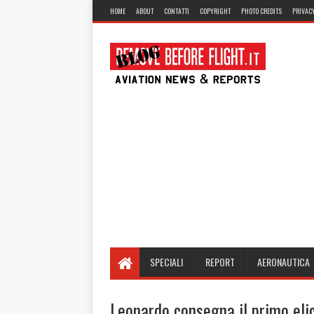
HOME
ABOUT
CONTATTI
COPYRIGHT
PHOTO CREDITS
PRIVACY
SPECIALI
REPORT
AERONAUTICA
Leonardo consegna il primo el