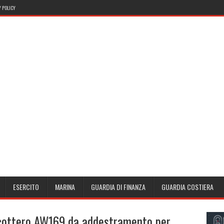
 POLICY
ESERCITO
MARINA
GUARDIA DI FINANZA
GUARDIA COSTIERA
icottero AW169 da addestramento per