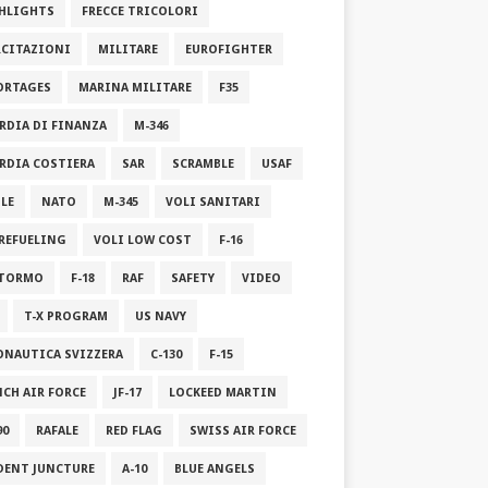
HLIGHTS
FRECCE TRICOLORI
RCITAZIONI
MILITARE
EUROFIGHTER
ORTAGES
MARINA MILITARE
F35
RDIA DI FINANZA
M-346
RDIA COSTIERA
SAR
SCRAMBLE
USAF
ILE
NATO
M-345
VOLI SANITARI
 REFUELING
VOLI LOW COST
F-16
STORMO
F-18
RAF
SAFETY
VIDEO
T-X PROGRAM
US NAVY
ONAUTICA SVIZZERA
C-130
F-15
NCH AIR FORCE
JF-17
LOCKEED MARTIN
90
RAFALE
RED FLAG
SWISS AIR FORCE
DENT JUNCTURE
A-10
BLUE ANGELS