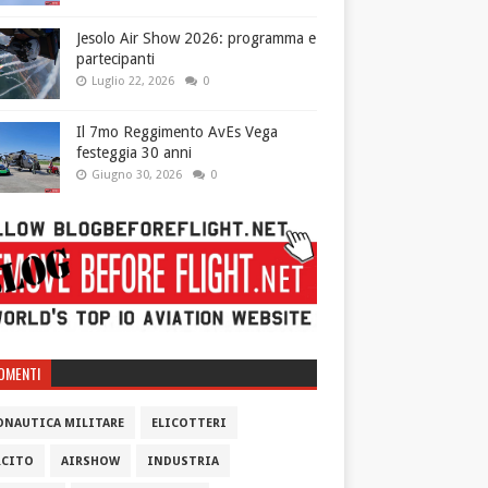
Jesolo Air Show 2026: programma e
partecipanti
Luglio 22, 2026
0
Il 7mo Reggimento AvEs Vega
festeggia 30 anni
Giugno 30, 2026
0
OMENTI
ONAUTICA MILITARE
ELICOTTERI
RCITO
AIRSHOW
INDUSTRIA