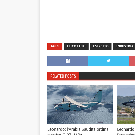
TAGS:
ELICOTTERI
ESERCITO
INDUSTRIA
RELATED POSTS
Leonardo: l’Arabia Saudita ordina
Leonardo 
quattro C-27J MPA
formazione