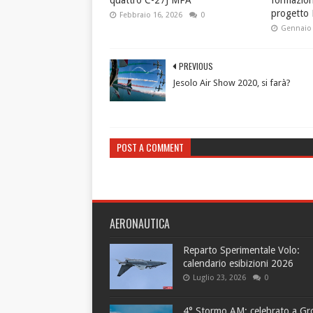
progetto
Febbraio 16, 2026
0
Gennaio 
PREVIOUS
Jesolo Air Show 2020, si farà?
POST A COMMENT
AERONAUTICA
Reparto Sperimentale Volo:
calendario esibizioni 2026
Luglio 23, 2026
0
4° Stormo AM: celebrato a Gr