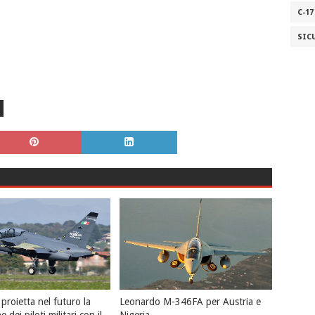
C-17
SIC
proietta nel futuro la
Leonardo M-346FA per Austria e
 dei piloti militari con il
Nigeria