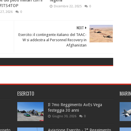
 FITS4TOP
Dicembre 22, 2025
0
27, 2026
0
NEXT
Esercito: il contingente italiano del TAAC-
W si addestra al Personnel Recovery in
Afghanistan
ESERCITO
MARI
Il 7mo Reggimento AvEs Vega
festeggia 30 anni
Giugno 30, 2026
0
osseto
Aviazione Esercito - 7° Reggimento