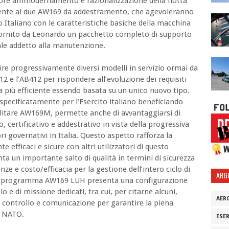
riore ammodernamento e razionalizzazione della flotta
amente ai due AW169 da addestramento, che agevoleranno
to Italiano con le caratteristiche basiche della macchina
fornito da Leonardo un pacchetto completo di supporto
ale addetto alla manutenzione.
ire progressivamente diversi modelli in servizio ormai da
2 e l’AB412 per rispondere all’evoluzione dei requisiti
ca più efficiente essendo basata su un unico nuovo tipo.
specificatamente per l’Esercito italiano beneficiando
ilitare AW169M, permette anche di avvantaggiarsi di
o, certificativo e addestrativo in vista della progressiva
ri governativi in Italia. Questo aspetto rafforza la
e efficaci e sicure con altri utilizzatori di questo
a un importante salto di qualità in termini di sicurezza
ze e costo/efficacia per la gestione dell’intero ciclo di
ARG
. Il programma AW169 LUH presenta una configurazione
o e di missione dedicati, tra cui, per citarne alcuni,
AER
 controllo e comunicazione per garantire la piena
o NATO.
ESE