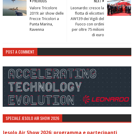
PREVIOUS
NEXT
Valore Tricolore
Leonardo: cresce la
2019: air show delle
flotta di elicotteri
Frecce Tricolori a
AW139 dei Vigili del
Punta Marina,
Fuoco con ordini
Ravenna
per oltre 75 milioni
di euro
POST A COMMENT
SPECIALE JESOLO AIR SHOW 2026
Jesolo Air Show 2026: programma e partecipanti