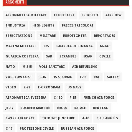
ARGOMENTI
AERONAUTICA MILITARE
ELICOTTERI
ESERCITO
AIRSHOW
INDUSTRIA
HIGHLIGHTS
FRECCE TRICOLORI
ESERCITAZIONI
MILITARE
EUROFIGHTER
REPORTAGES
MARINA MILITARE
F35
GUARDIA DI FINANZA
M-346
GUARDIA COSTIERA
SAR
SCRAMBLE
USAF
CIVILE
NATO
M-345
VOLI SANITARI
AIR REFUELING
VOLI LOW COST
F-16
15 STORMO
F-18
RAF
SAFETY
VIDEO
F-22
T-X PROGRAM
US NAVY
AERONAUTICA SVIZZERA
C-130
F-15
FRENCH AIR FORCE
JF-17
LOCKEED MARTIN
NH-90
RAFALE
RED FLAG
SWISS AIR FORCE
TRIDENT JUNCTURE
A-10
BLUE ANGELS
C-17
PROTEZIONE CIVILE
RUSSIAN AIR FORCE