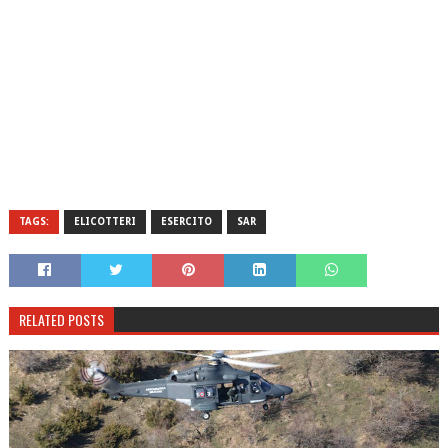
TAGS:
ELICOTTERI
ESERCITO
SAR
RELATED POSTS