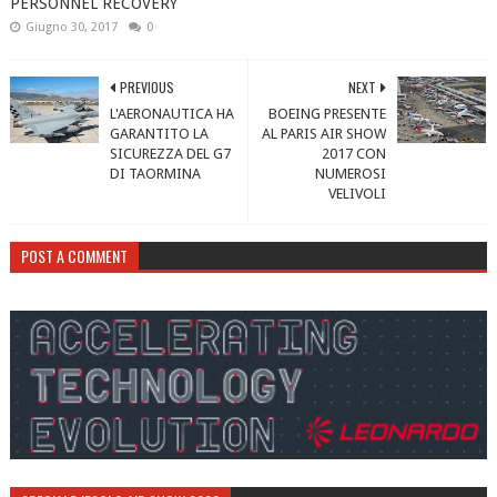
PERSONNEL RECOVERY
Giugno 30, 2017
0
PREVIOUS
NEXT
L'AERONAUTICA HA
BOEING PRESENTE
GARANTITO LA
AL PARIS AIR SHOW
SICUREZZA DEL G7
2017 CON
DI TAORMINA
NUMEROSI
VELIVOLI
POST A COMMENT