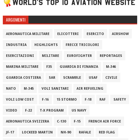
ARGOMENTI
AERONAUTICA MILITARE
ELICOTTERI
ESERCITO
AIRSHOW
INDUSTRIA
HIGHLIGHTS
FRECCE TRICOLORI
ESERCITAZIONI
MILITARE
EUROFIGHTER
REPORTAGES
MARINA MILITARE
F35
GUARDIA DI FINANZA
M-346
GUARDIA COSTIERA
SAR
SCRAMBLE
USAF
CIVILE
NATO
M-345
VOLI SANITARI
AIR REFUELING
VOLI LOW COST
F-16
15 STORMO
F-18
RAF
SAFETY
VIDEO
F-22
T-X PROGRAM
US NAVY
AERONAUTICA SVIZZERA
C-130
F-15
FRENCH AIR FORCE
JF-17
LOCKEED MARTIN
NH-90
RAFALE
RED FLAG