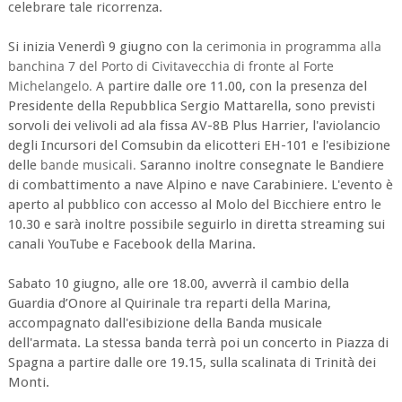
celebrare tale ricorrenza.
a cerimonia in programma alla
Si inizia Venerdì 9 giugno con l
banchina 7 del Porto di Civitavecchia di fronte al Forte
Michelangelo. A
partire dalle ore 11.00, con la presenza del
Presidente della Repubblica Sergio Mattarella, sono previsti
sorvoli dei velivoli ad ala fissa AV-8B Plus Harrier, l'aviolancio
degli Incursori del Comsubin da elicotteri EH-101 e l'esibizione
bande musicali.
delle
Saranno inoltre consegnate le Bandiere
di combattimento a nave Alpino e nave Carabiniere. L'evento è
aperto al pubblico con accesso al Molo del Bicchiere entro le
10.30 e sarà inoltre possibile seguirlo in diretta streaming sui
canali YouTube e Facebook della Marina.
Sabato 10 giugno, alle ore 18.00, avverrà il cambio della
Guardia d’Onore al Quirinale tra reparti della Marina,
accompagnato dall'esibizione della Banda musicale
dell'armata. La stessa banda terrà poi un concerto in Piazza di
Spagna a partire dalle ore 19.15, sulla scalinata di Trinità dei
Monti.