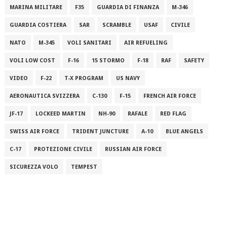
MARINA MILITARE
F35
GUARDIA DI FINANZA
M-346
GUARDIA COSTIERA
SAR
SCRAMBLE
USAF
CIVILE
NATO
M-345
VOLI SANITARI
AIR REFUELING
VOLI LOW COST
F-16
15 STORMO
F-18
RAF
SAFETY
VIDEO
F-22
T-X PROGRAM
US NAVY
AERONAUTICA SVIZZERA
C-130
F-15
FRENCH AIR FORCE
JF-17
LOCKEED MARTIN
NH-90
RAFALE
RED FLAG
SWISS AIR FORCE
TRIDENT JUNCTURE
A-10
BLUE ANGELS
C-17
PROTEZIONE CIVILE
RUSSIAN AIR FORCE
SICUREZZA VOLO
TEMPEST