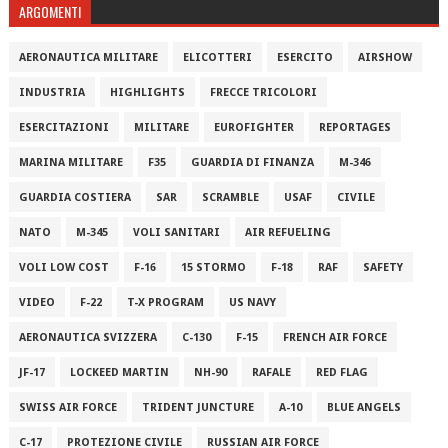
ARGOMENTI
AERONAUTICA MILITARE
ELICOTTERI
ESERCITO
AIRSHOW
INDUSTRIA
HIGHLIGHTS
FRECCE TRICOLORI
ESERCITAZIONI
MILITARE
EUROFIGHTER
REPORTAGES
MARINA MILITARE
F35
GUARDIA DI FINANZA
M-346
GUARDIA COSTIERA
SAR
SCRAMBLE
USAF
CIVILE
NATO
M-345
VOLI SANITARI
AIR REFUELING
VOLI LOW COST
F-16
15 STORMO
F-18
RAF
SAFETY
VIDEO
F-22
T-X PROGRAM
US NAVY
AERONAUTICA SVIZZERA
C-130
F-15
FRENCH AIR FORCE
JF-17
LOCKEED MARTIN
NH-90
RAFALE
RED FLAG
SWISS AIR FORCE
TRIDENT JUNCTURE
A-10
BLUE ANGELS
C-17
PROTEZIONE CIVILE
RUSSIAN AIR FORCE