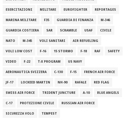
ESERCITAZIONI
MILITARE
EUROFIGHTER
REPORTAGES
MARINA MILITARE
F35
GUARDIA DI FINANZA
M-346
GUARDIA COSTIERA
SAR
SCRAMBLE
USAF
CIVILE
NATO
M-345
VOLI SANITARI
AIR REFUELING
VOLI LOW COST
F-16
15 STORMO
F-18
RAF
SAFETY
VIDEO
F-22
T-X PROGRAM
US NAVY
AERONAUTICA SVIZZERA
C-130
F-15
FRENCH AIR FORCE
JF-17
LOCKEED MARTIN
NH-90
RAFALE
RED FLAG
SWISS AIR FORCE
TRIDENT JUNCTURE
A-10
BLUE ANGELS
C-17
PROTEZIONE CIVILE
RUSSIAN AIR FORCE
SICUREZZA VOLO
TEMPEST